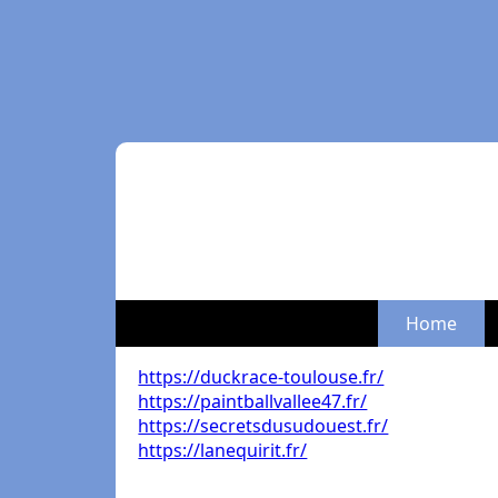
Home
https://duckrace-toulouse.fr/
https://paintballvallee47.fr/
https://secretsdusudouest.fr/
https://lanequirit.fr/